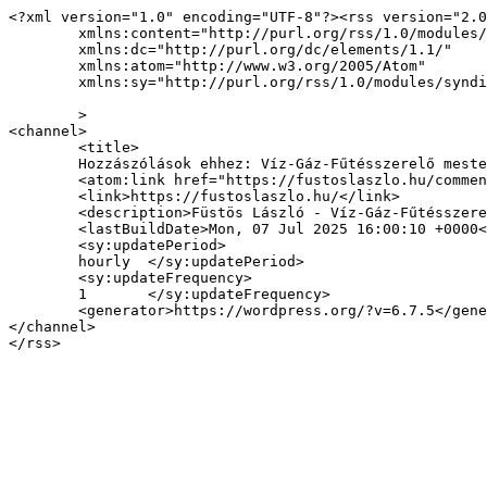
<?xml version="1.0" encoding="UTF-8"?><rss version="2.0
	xmlns:content="http://purl.org/rss/1.0/modules/content/"

	xmlns:dc="http://purl.org/dc/elements/1.1/"

	xmlns:atom="http://www.w3.org/2005/Atom"

	xmlns:sy="http://purl.org/rss/1.0/modules/syndication/"

	>

<channel>

	<title>

	Hozzászólások ehhez: Víz-Gáz-Fűtésszerelő mester / Műszaki biztonsági felülvizsgáló	</title>

	<atom:link href="https://fustoslaszlo.hu/comments/feed/" rel="self" type="application/rss+xml" />

	<link>https://fustoslaszlo.hu/</link>

	<description>Füstös László - Víz-Gáz-Fűtésszerelő mester / Műszaki biztonsági felülvizsgáló</description>

	<lastBuildDate>Mon, 07 Jul 2025 16:00:10 +0000</lastBuildDate>

	<sy:updatePeriod>

	hourly	</sy:updatePeriod>

	<sy:updateFrequency>

	1	</sy:updateFrequency>

	<generator>https://wordpress.org/?v=6.7.5</generator>

</channel>
