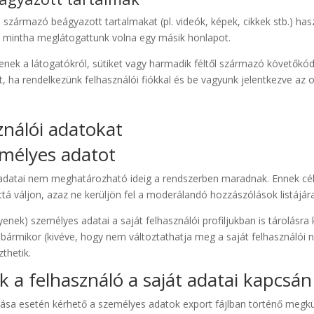
 származó beágyazott tartalmakat (pl. videók, képek, cikkek stb.) ha
, mintha meglátogattunk volna egy másik honlapot.
nek a látogatókról, sütiket vagy harmadik féltől származó követőkód
, ha rendelkezünk felhasználói fiókkal és be vagyunk jelentkezve az o
ználói adatokat
emélyes adatot
datai nem meghatározható ideig a rendszerben maradnak. Ennek cél
á váljon, azaz ne kerüljön fel a moderálandó hozzászólások listájára
yenek) személyes adatai a saját felhasználói profiljukban is tárolásra
t bármikor (kivéve, hogy nem változtathatja meg a saját felhasználói 
thetik.
k a felhasználó a saját adatai kapcsán
írása esetén kérhető a személyes adatok export fájlban történő megk