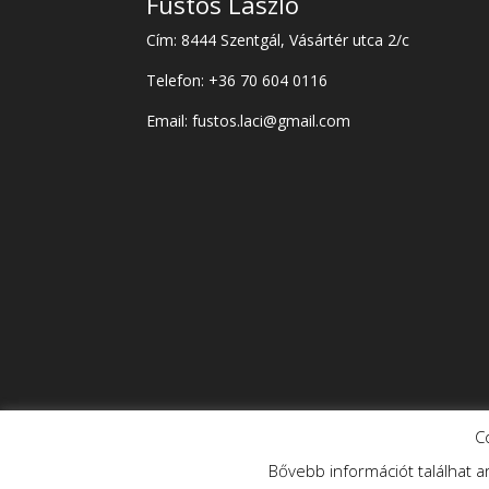
Füstös László
Cím: 8444 Szentgál, Vásártér utca 2/c
Telefon: +36 70 604 0116
Email: fustos.laci@gmail.com
C
Bővebb információt találhat ar