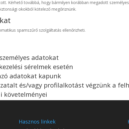
tott. Kérhető továbbá, hogy bármilyen korábban megadott személyes 
biztonsági okokból kötelező megőriznünk.
kat
omatikus spamszűrő szolgáltatás ellenőrizheti.
 személyes adatokat
kezelési sérelmek esetén
azó adatokat kapunk
atalt és/vagy profilalkotást végzünk a fel
li követelményei
Hasznos linkek