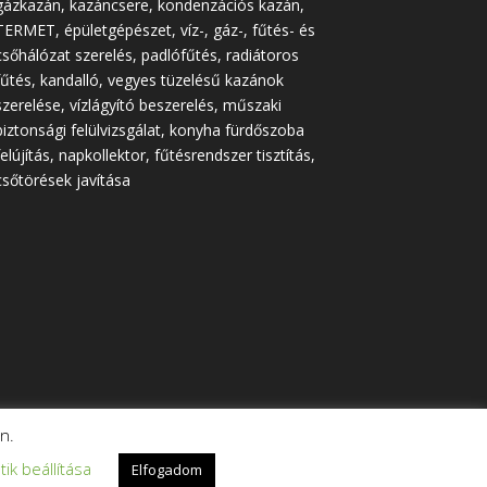
gázkazán, kazáncsere, kondenzációs kazán,
TERMET, épületgépészet, víz-, gáz-, fűtés- és
csőhálózat szerelés, padlófűtés, radiátoros
fűtés, kandalló, vegyes tüzelésű kazánok
szerelése, vízlágyító beszerelés, műszaki
biztonsági felülvizsgálat, konyha fürdőszoba
felújítás, napkollektor, fűtésrendszer tisztítás,
csőtörések javítása
n.
tik beállítása
Elfogadom