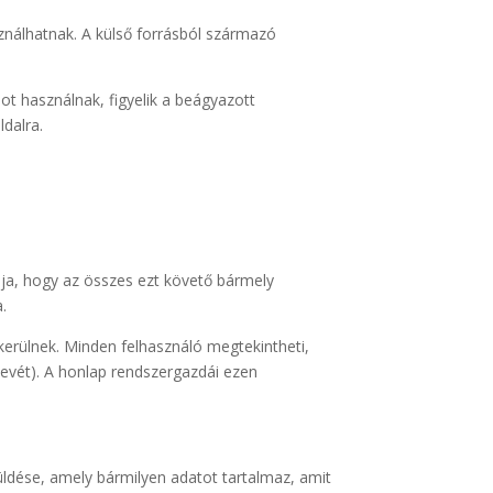
sználhatnak. A külső forrásból származó
ot használnak, figyelik a beágyazott
ldalra.
ja, hogy az összes ezt követő bármely
.
 kerülnek. Minden felhasználó megtekintheti,
nevét). A honlap rendszergazdái ezen
üldése, amely bármilyen adatot tartalmaz, amit