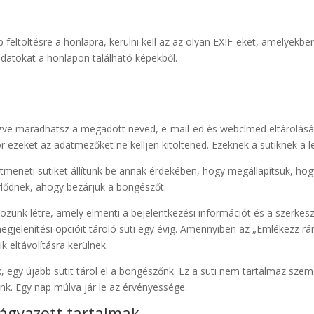
p feltöltésre a honlapra, kerülni kell az az olyan EXIF-eket, amelyekb
yadatokat a honlapon található képekből.
ve maradhatsz a megadott neved, e-mail-ed és webcímed eltárolásával
 ezeket az adatmezőket ne kelljen kitöltened. Ezeknek a sütiknek a lej
átmeneti sütiket állítunk be annak érdekében, hogy megállapítsuk, hog
lődnek, ahogy bezárjuk a böngészőt.
ozunk létre, amely elmenti a bejelentkezési információt és a szerkeszt
megjelenítési opcióit tároló süti egy évig. Amennyiben az „Emlékezz rá
ik eltávolításra kerülnek.
 egy újabb sütit tárol el a böngészőnk. Ez a süti nem tartalmaz sze
nk. Egy nap múlva jár le az érvényessége.
ágyazott tartalmak