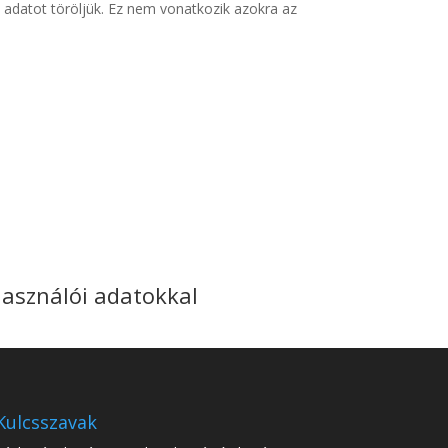
adatot töröljük. Ez nem vonatkozik azokra az
használói adatokkal
Kulcsszavak