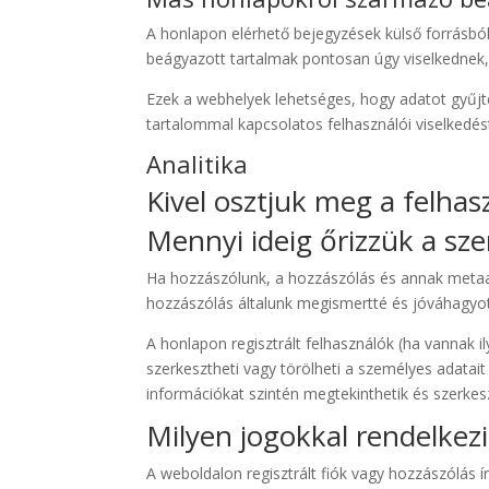
A honlapon elérhető bejegyzések külső forrásból
beágyazott tartalmak pontosan úgy viselkednek
Ezek a webhelyek lehetséges, hogy adatot gyűjte
tartalommal kapcsolatos felhasználói viselkedést
Analitika
Kivel osztjuk meg a felhas
Mennyi ideig őrizzük a sz
Ha hozzászólunk, a hozzászólás és annak metaa
hozzászólás általunk megismertté és jóváhagyott
A honlapon regisztrált felhasználók (ha vannak il
szerkesztheti vagy törölheti a személyes adatai
információkat szintén megtekinthetik és szerkesz
Milyen jogokkal rendelkezi
A weboldalon regisztrált fiók vagy hozzászólás 