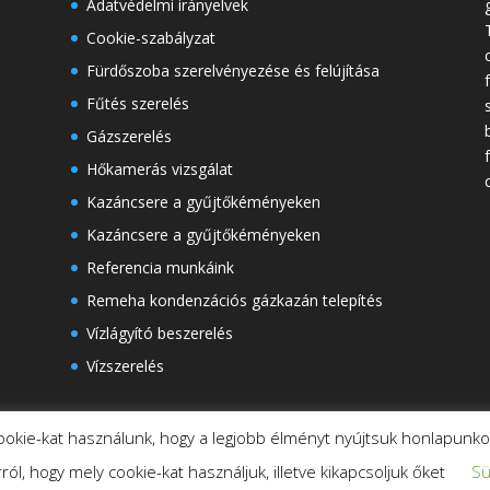
Adatvédelmi irányelvek
Cookie-szabályzat
Fürdőszoba szerelvényezése és felújítása
Fűtés szerelés
Gázszerelés
Hőkamerás vizsgálat
Kazáncsere a gyűjtőkéményeken
Kazáncsere a gyűjtőkéményeken
Referencia munkáink
Remeha kondenzációs gázkazán telepítés
Vízlágyító beszerelés
Vízszerelés
ookie-kat használunk, hogy a legjobb élményt nyújtsuk honlapunko
ról, hogy mely cookie-kat használjuk, illetve kikapcsoljuk őket
Sü
Minden jog fenntartva! ©
2026