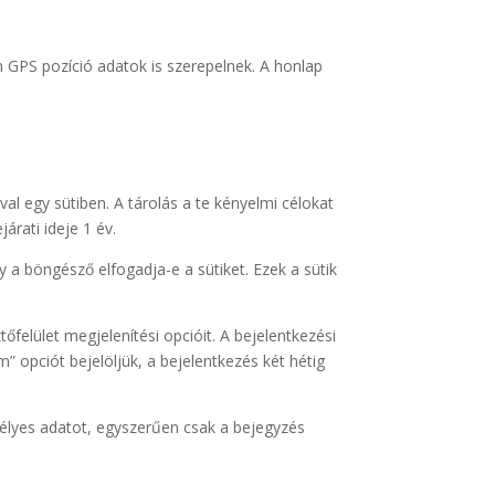
en GPS pozíció adatok is szerepelnek. A honlap
 egy sütiben. A tárolás a te kényelmi célokat
árati ideje 1 év.
y a böngésző elfogadja-e a sütiket. Ezek a sütik
őfelület megjelenítési opcióit. A bejelentkezési
m” opciót bejelöljük, a bejelentkezés két hétig
mélyes adatot, egyszerűen csak a bejegyzés