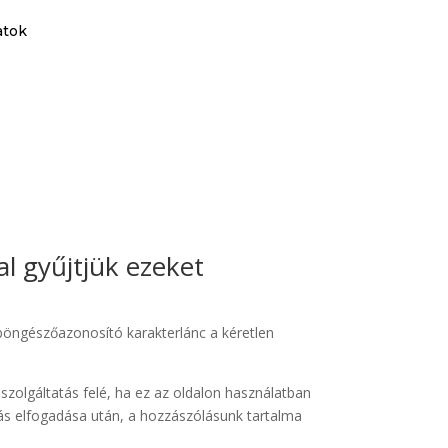
atok
l gyűjtjük ezeket
böngészőazonosító karakterlánc a kéretlen
 szolgáltatás felé, ha ez az oldalon használatban
ólás elfogadása után, a hozzászólásunk tartalma