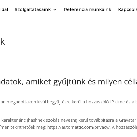
ldal
Szolgáltatásaink
Referencia munkáink
Kapcsol
ek
datok, amiket gyűjtünk és milyen célla
an megadottakon kívül begyűjtésre kerül a hozzászóló IP címe és a 
tt karakterlánc (hashnek szokás nevezni) kerül továbbításra a Gravatar
i címen tekinthetőek meg: https://automattic.com/privacy/. A hozzász