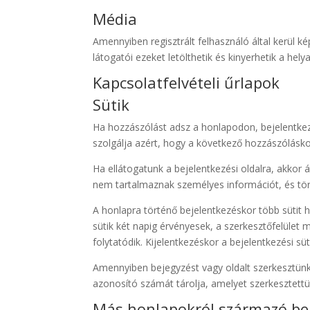
Média
Amennyiben regisztrált felhasználó által kerül ké
látogatói ezeket letölthetik és kinyerhetik a hel
Kapcsolatfelvételi űrlapok
Sütik
Ha hozzászólást adsz a honlapodon, bejelentkez
szolgálja azért, hogy a következő hozzászóláskor
Ha ellátogatunk a bejelentkezési oldalra, akkor 
nem tartalmaznak személyes információt, és tör
A honlapra történő bejelentkezéskor több sütit h
sütik két napig érvényesek, a szerkesztőfelület 
folytatódik. Kijelentkezéskor a bejelentkezési süt
Amennyiben bejegyzést vagy oldalt szerkesztünk,
azonosító számát tárolja, amelyet szerkesztettü
Más honlapokról származó be