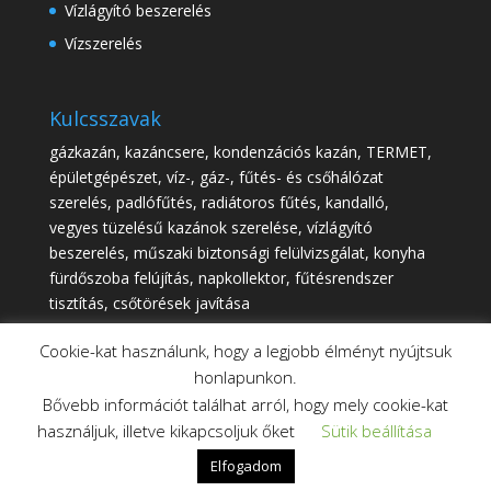
Vízlágyító beszerelés
Vízszerelés
Kulcsszavak
gázkazán, kazáncsere, kondenzációs kazán, TERMET,
épületgépészet, víz-, gáz-, fűtés- és csőhálózat
szerelés, padlófűtés, radiátoros fűtés, kandalló,
vegyes tüzelésű kazánok szerelése, vízlágyító
beszerelés, műszaki biztonsági felülvizsgálat, konyha
fürdőszoba felújítás, napkollektor, fűtésrendszer
tisztítás, csőtörések javítása
Cookie-kat használunk, hogy a legjobb élményt nyújtsuk
honlapunkon.
Bővebb információt találhat arról, hogy mely cookie-kat
használjuk, illetve kikapcsoljuk őket
Sütik beállítása
Elfogadom
Minden jog fenntartva! ©
2026