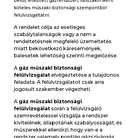
belül) létesített gázrendszert időszakonként
köteles műszaki-biztonsági szempontból
felülvizsgáltatni.
A rendelet célja az esetleges
szabálytalanságok vagy a nem a
rendeltetésnek megfelelő üzemeltetés
miatt bekövetkező káresemények,
balesetek lehetőség szerinti megelőzése.
A
gáz műszaki biztonsági
felülvizsgálat
elvégeztetése a tulajdonos
feladata. A felülvizsgálatot csak arra
jogosult szakember végezheti.
A
gáz műszaki biztonsági
felülvizsgálat
során a felülvizsgáló
szemrevételessel vizsgálja a rendszer
kivitelének, állapotának szabályosságát, és
műszerekkel ellenőrzi, hogy van-e a
rendszer valamely pontján gázszivárgás,