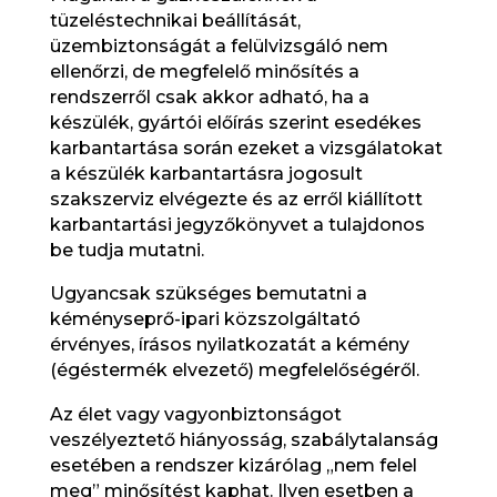
tüzeléstechnikai beállítását,
üzembiztonságát a felülvizsgáló nem
ellenőrzi, de megfelelő minősítés a
rendszerről csak akkor adható, ha a
készülék, gyártói előírás szerint esedékes
karbantartása során ezeket a vizsgálatokat
a készülék karbantartásra jogosult
szakszerviz elvégezte és az erről kiállított
karbantartási jegyzőkönyvet a tulajdonos
be tudja mutatni.
Ugyancsak szükséges bemutatni a
kéményseprő-ipari közszolgáltató
érvényes, írásos nyilatkozatát a kémény
(égéstermék elvezető) megfelelőségéről.
Az élet vagy vagyonbiztonságot
veszélyeztető hiányosság, szabálytalanság
esetében a rendszer kizárólag „nem felel
meg” minősítést kaphat. Ilyen esetben a