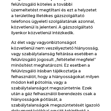
felülvizsgáló köteles a további
üzemeltetést megtiltani és ezt a helyzetet
a területileg illetékes gázszolgáltató
telefonos ügyeleti szolgálatának azonnal,
közvetlenül is jelenteni. A gázszolgáltató
ilyenkor közvetlenül intézkedik.
Az élet vagy vagyonbiztonságot
közvetlenül nem veszélyeztető hiányosság,
vagy szabálytalanság feltárása esetében a
felülvizsgáló jogosult „feltétellel megfelel”
minősítést meghatározni. Ez esetben a
felülvizsgáló írásban tájékoztatja a
felhasználót, hogy a hiányosságokat milyen
módon kell pótolnia, vagy a
szabálytalanságot megszüntetnie. Ezek
után a gáz felhasználói berendezés csak a
hiányosságok pótlását, a
szabálytalanságok megszüntetését igazoló
dokumentációkkal együtt tekinthető a