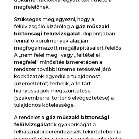
megfelelőnek.
Szükséges megjegyezni, hogy a
felülvizsgáló kizárólag a
gáz műszaki
biztonsági felülvizsgálat
időpontjában
fennálló körülmények alapján
megfogalmazott megállapításaiért felelős.
A „nem felel meg” vagy „feltétellel
megfelel” minősítés ismeretében a
rendszer további üzemeltetésével járó
kockázatok egyedül a tulajdonost
(üzemeltetőt) terhelik, a feltárt
hiányosságok megszüntetése
(szakemberrel történő elvégeztetése) a
tulajdonos kötelessége.
A rendelet a
gáz műszaki biztonsági
felülvizsgálat
ok gyakoriságát a
felhasználói berendezések tekintetében (a
gázmérő utáni szakasz a gázkészülékkel és