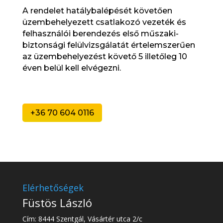
A rendelet hatálybalépését követően
üzembehelyezett csatlakozó vezeték és
felhasználói berendezés első műszaki-
biztonsági felülvizsgálatát értelemszerűen
az üzembehelyezést követő 5 illetőleg 10
éven belül kell elvégezni.
+36 70 604 0116
Elérhetőségek
Füstös László
Cím: 8444 Szentgál, Vásártér utca 2/c