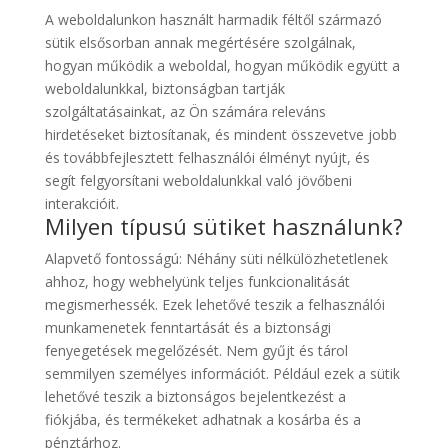
A weboldalunkon használt harmadik féltől származó
sütik elsősorban annak megértésére szolgálnak,
hogyan működik a weboldal, hogyan működik együtt a
weboldalunkkal, biztonságban tartják
szolgáltatásainkat, az Ön számára releváns
hirdetéseket biztosítanak, és mindent összevetve jobb
és továbbfejlesztett felhasználói élményt nyújt, és
segít felgyorsítani weboldalunkkal való jövőbeni
interakcióit.
Milyen típusú sütiket használunk?
Alapvető fontosságú: Néhány süti nélkülözhetetlenek
ahhoz, hogy webhelyünk teljes funkcionalitását
megismerhessék. Ezek lehetővé teszik a felhasználói
munkamenetek fenntartását és a biztonsági
fenyegetések megelőzését. Nem gyűjt és tárol
semmilyen személyes információt. Például ezek a sütik
lehetővé teszik a biztonságos bejelentkezést a
fiókjába, és termékeket adhatnak a kosárba és a
pénztárhoz.