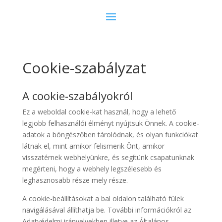
Cookie-szabályzat
A cookie-szabályokról
Ez a weboldal cookie-kat használ, hogy a lehető
legjobb felhasználói élményt nyújtsuk Önnek. A cookie-
adatok a böngészőben tárolódnak, és olyan funkciókat
látnak el, mint amikor felismerik Önt, amikor
visszatérnek webhelyünkre, és segítünk csapatunknak
megérteni, hogy a webhely legszélesebb és
leghasznosabb része mely része.
A cookie-beállításokat a bal oldalon található fülek
navigálásával állíthatja be. További információkról az
Adatvédelmi irányelvekben illetve az Általános