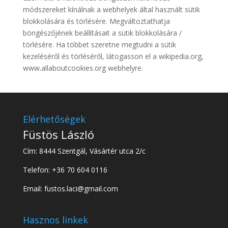
módszereket kínálnak a webhelyek által használt sütik
blokkolására és törlésére. Megváltoztathatja
böngészőjének beállításait a sütik blokkolására /
törlésére. Ha többet szeretne megtudni a sütik
kezeléséről és törléséről, látogasson el a wikipedia.org,
www.allaboutcookies.org webhelyre.
Elérhetőségek
Füstös László
Cím: 8444 Szentgál, Vásártér utca 2/c
Telefon: +36 70 604 0116
Email: fustos.laci@gmail.com
Hasznos linkek